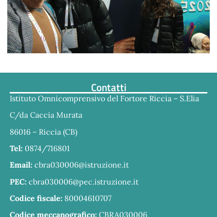
Contatti
Istituto Omnicomprensivo del Fortore Riccia – S.Elia
C/da Caccia Murata
86016 – Riccia (CB)
Tel:
0874/716801
Email:
cbra030006@istruzione.it
PEC:
cbra030006@pec.istruzione.it
Codice fiscale:
80004610707
Codice meccanografico:
CBRA030006