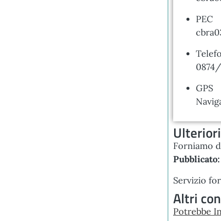
PEC
cbra0
Telef
0874/
GPS
Navig
Ulterior
Forniamo da
Pubblicato:
Servizio fo
Altri co
Potrebbe In