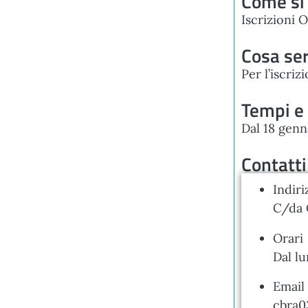
Come si 
Iscrizioni O
Cosa se
Per l’iscri
Tempi e
Dal 18 genn
Contatti
Indiri
C/da 
Orari
Dal lu
Email
cbra0