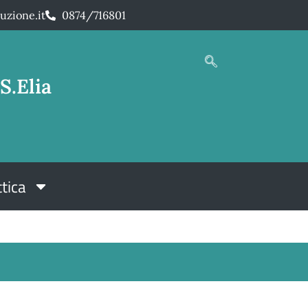
uzione.it
0874/716801
S.Elia
tica