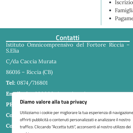
Iscrizi
Famigli
Pagame
Contatti
Istituto Omnicomprensivo del Fortore Riccia –
S.Elia
C/da Caccia Murata
86016 – Riccia (CB)
Tel:
0874/716801
Email:
cbra030006@istruzione.it
Diamo valore alla tua privacy
PEC:
cbra030006@pec.istruzione.it
Utilizziamo i cookie per migliorare la tua esperienza di navigazione
Codice fiscale:
80004610707
offrirti pubblicità o contenuti personalizzati e analizzare il nostro
Codice meccanografico:
CBRA030006
traffico. Cliccando “Accetta tutti”, acconsenti al nostro utilizzo dei