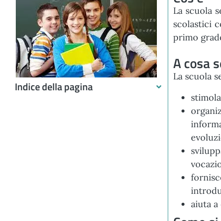
La scuola s
scolastici 
primo grado
A cosa s
La scuola s
Indice della pagina
stimola
organi
inform
evoluzi
svilupp
vocazio
fornisc
introdu
aiuta a