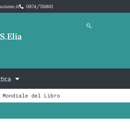
uzione.it
0874/716801
S.Elia
tica
 Mondiale del Libro