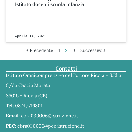
Istituto docenti scuola Infanzia
Aprile 14, 2021
2
« Precedente
1
3
Successivo »
Contatti
Istituto Omnicomprensivo del Fortore Riccia – S.Elia
C/da Caccia Murata
86016 – Riccia (CB)
Tel:
0874/716801
Email:
cbra030006@istruzione.it
PEC:
cbra030006@pec.istruzione.it