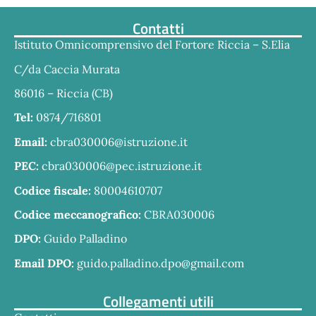
Contatti
Istituto Omnicomprensivo del Fortore Riccia – S.Elia
C/da Caccia Murata
86016 – Riccia (CB)
Tel:
0874/716801
Email:
cbra030006@istruzione.it
PEC:
cbra030006@pec.istruzione.it
Codice fiscale:
80004610707
Codice meccanografico:
CBRA030006
DPO:
Guido Palladino
Email DPO:
guido.palladino.dpo@gmail.com
Collegamenti utili