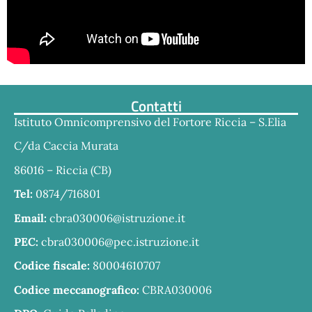
Contatti
Istituto Omnicomprensivo del Fortore Riccia – S.Elia
C/da Caccia Murata
86016 – Riccia (CB)
Tel:
0874/716801
Email:
cbra030006@istruzione.it
PEC:
cbra030006@pec.istruzione.it
Codice fiscale:
80004610707
Codice meccanografico:
CBRA030006