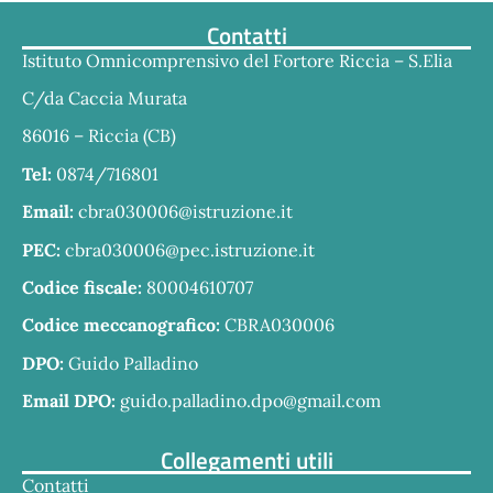
Contatti
Istituto Omnicomprensivo del Fortore Riccia – S.Elia
C/da Caccia Murata
86016 – Riccia (CB)
Tel:
0874/716801
Email:
cbra030006@istruzione.it
PEC:
cbra030006@pec.istruzione.it
Codice fiscale:
80004610707
Codice meccanografico:
CBRA030006
DPO:
Guido Palladino
Email DPO:
guido.palladino.dpo@gmail.com
Collegamenti utili
Contatti