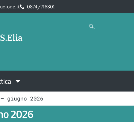
uzione.it
0874/716801
S.Elia
tica
 – giugno 2026
gno 2026