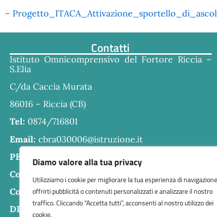
– Progetto_ITACA_Attivazione_sportello_di_asc
Contatti
Istituto Omnicomprensivo del Fortore Riccia –
S.Elia
C/da Caccia Murata
86016 – Riccia (CB)
Tel:
0874/716801
Email:
cbra030006@istruzione.it
PEC:
cbra030006@pec.istruzione.it
Diamo valore alla tua privacy
Codice fiscale:
80004610707
Utilizziamo i cookie per migliorare la tua esperienza di navigazione
offrirti pubblicità o contenuti personalizzati e analizzare il nostro
Codice meccanografico:
CBRA030006
traffico. Cliccando “Accetta tutti”, acconsenti al nostro utilizzo dei
DPO:
Guido Palladino
cookie.