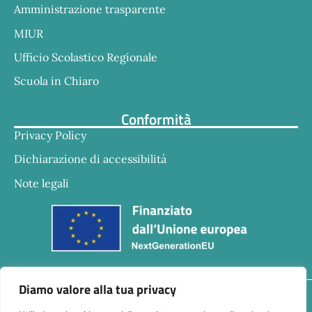
Amministrazione trasparente
MIUR
Ufficio Scolastico Regionale
Scuola in Chiaro
Conformità
Privacy Policy
Dichiarazione di accessibilità
Note legali
Diamo valore alla tua privacy
Responsabile della trasmissione e pubblicazione di
documenti informazioni e dati ex. Art. 10 d.lgs 33/2013