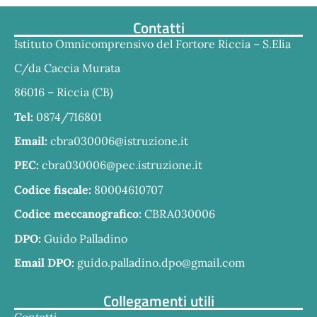
Contatti
Istituto Omnicomprensivo del Fortore Riccia – S.Elia
C/da Caccia Murata
86016 – Riccia (CB)
Tel:
0874/716801
Email:
cbra030006@istruzione.it
PEC:
cbra030006@pec.istruzione.it
Codice fiscale:
80004610707
Codice meccanografico:
CBRA030006
DPO:
Guido Palladino
Email DPO:
guido.palladino.dpo@gmail.com
Collegamenti utili