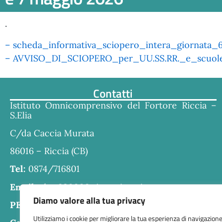
.
– scheda_informativa_sciopero_intera_giornata
– AVVISO_DI_SCIOPERO_per_UU.SS.RR._e_scuol
Contatti
Istituto Omnicomprensivo del Fortore Riccia –
S.Elia
C/da Caccia Murata
86016 – Riccia (CB)
Tel:
0874/716801
Email:
cbra030006@istruzione.it
Diamo valore alla tua privacy
PEC:
cbra030006@pec.istruzione.it
Utilizziamo i cookie per migliorare la tua esperienza di navigazione