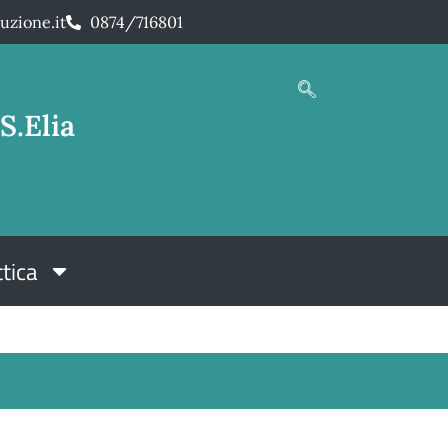
uzione.it
0874/716801
S.Elia
tica