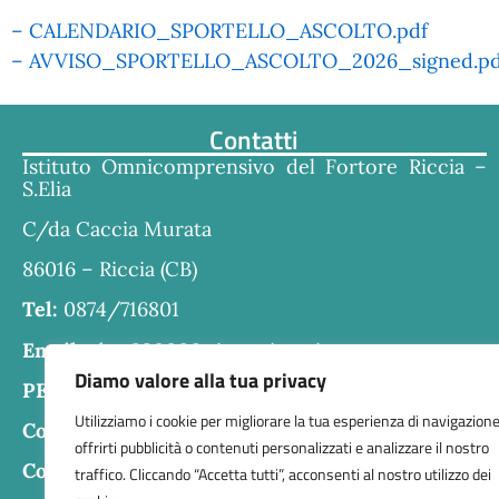
– CALENDARIO_SPORTELLO_ASCOLTO.pdf
– AVVISO_SPORTELLO_ASCOLTO_2026_signed.pd
Contatti
Istituto Omnicomprensivo del Fortore Riccia –
S.Elia
C/da Caccia Murata
86016 – Riccia (CB)
Tel:
0874/716801
Email:
cbra030006@istruzione.it
Diamo valore alla tua privacy
PEC:
cbra030006@pec.istruzione.it
Utilizziamo i cookie per migliorare la tua esperienza di navigazione
Codice fiscale:
80004610707
offrirti pubblicità o contenuti personalizzati e analizzare il nostro
Codice meccanografico:
CBRA030006
traffico. Cliccando “Accetta tutti”, acconsenti al nostro utilizzo dei