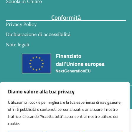
Scuola in Chiaro
Conformità
Privacy Policy
Dichiarazione di accessibilità
Note legali
Diamo valore alla tua privacy
Responsabile della trasmissione e pubblicazione di
documenti informazioni e dati ex. Art. 10 d.lgs 33/2013
Utilizziamo i cookie per migliorare la tua esperienza di navigazione,
ss.mm.ii. – d.lgs 97/2016 Dr.ssa Eleonogia Perone
offrirti pubblicità o contenuti personalizzati e analizzare il nostro
traffico. Cliccando “Accetta tutti”, acconsenti al nostro utilizzo dei
cookie.