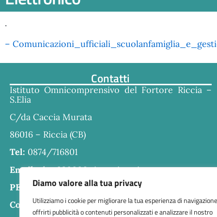
.
– Comunicazioni_ufficiali_scuolanfamiglia_e_gest
Contatti
Istituto Omnicomprensivo del Fortore Riccia –
S.Elia
C/da Caccia Murata
86016 – Riccia (CB)
Tel:
0874/716801
Email:
cbra030006@istruzione.it
Diamo valore alla tua privacy
PEC:
cbra030006@pec.istruzione.it
Utilizziamo i cookie per migliorare la tua esperienza di navigazione
Codice fiscale:
80004610707
offrirti pubblicità o contenuti personalizzati e analizzare il nostro