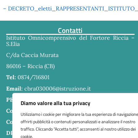
– DECRETO_eletti_RAPPRESENTANTI_ISTITUTO_
Contatti
Istituto Omnicomprensivo del Fortore Riccia –
S.Elia
C/da Caccia Murata
86016 – Riccia (CB)
Tel:
0874/716801
Email:
cbra030006@istruzione.it
PEC:
cbra030006@pec.istruzione.it
Diamo valore alla tua privacy
Codice fiscale:
80004610707
Utilizziamo i cookie per migliorare la tua esperienza di navigazione
offrirti pubblicità o contenuti personalizzati e analizzare il nostro
Codice meccanografico:
CBRA030006
traffico. Cliccando “Accetta tutti”, acconsenti al nostro utilizzo dei
DPO:
Guido Palladino
cookie.