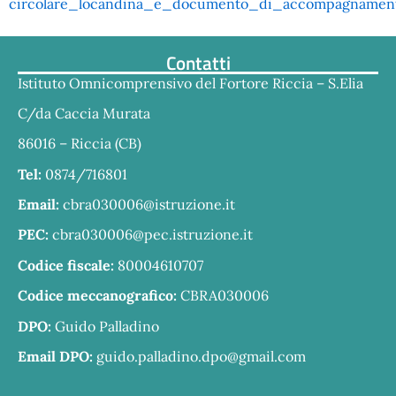
circolare_locandina_e_documento_di_accompagnament
Contatti
Istituto Omnicomprensivo del Fortore Riccia – S.Elia
C/da Caccia Murata
86016 – Riccia (CB)
Tel:
0874/716801
Email:
cbra030006@istruzione.it
PEC:
cbra030006@pec.istruzione.it
Codice fiscale:
80004610707
Codice meccanografico:
CBRA030006
DPO:
Guido Palladino
Email DPO:
guido.palladino.dpo@gmail.com