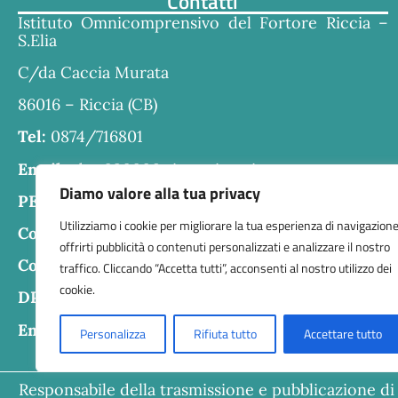
Contatti
Istituto Omnicomprensivo del Fortore Riccia –
S.Elia
C/da Caccia Murata
86016 – Riccia (CB)
Tel:
0874/716801
Email:
cbra030006@istruzione.it
Diamo valore alla tua privacy
PEC:
cbra030006@pec.istruzione.it
Utilizziamo i cookie per migliorare la tua esperienza di navigazione
Codice fiscale:
80004610707
offrirti pubblicità o contenuti personalizzati e analizzare il nostro
Codice meccanografico:
CBRA030006
traffico. Cliccando “Accetta tutti”, acconsenti al nostro utilizzo dei
cookie.
DPO:
Guido Palladino
Email DPO:
guido.palladino.dpo@gmail.com
Personalizza
Rifiuta tutto
Accettare tutto
Responsabile della trasmissione e pubblicazione di 