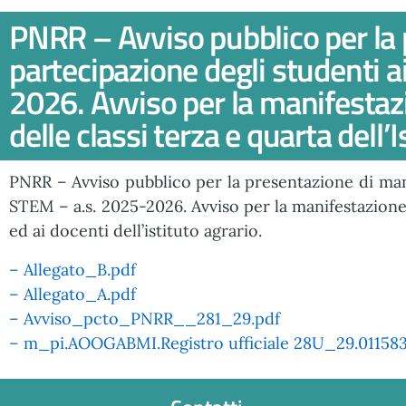
PNRR – Avviso pubblico per la p
partecipazione degli studenti a
2026. Avviso per la manifestazi
delle classi terza e quarta dell’
PNRR – Avviso pubblico per la presentazione di manif
STEM – a.s. 2025-2026. Avviso per la manifestazione d
ed ai docenti dell’istituto agrario.
– Allegato_B.pdf
– Allegato_A.pdf
– Avviso_pcto_PNRR__281_29.pdf
– m_pi.AOOGABMI.Registro ufficiale 28U_29.01158