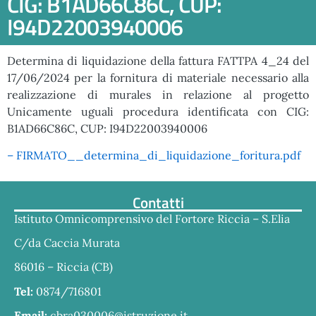
CIG: B1AD66C86C, CUP:
I94D22003940006
Determina di liquidazione della fattura FATTPA 4_24 del
17/06/2024 per la fornitura di materiale necessario alla
realizzazione di murales in relazione al progetto
Unicamente uguali procedura identificata con CIG:
B1AD66C86C, CUP: I94D22003940006
– FIRMATO__determina_di_liquidazione_foritura.pdf
Contatti
Istituto Omnicomprensivo del Fortore Riccia – S.Elia
C/da Caccia Murata
86016 – Riccia (CB)
Tel:
0874/716801
Email:
cbra030006@istruzione.it