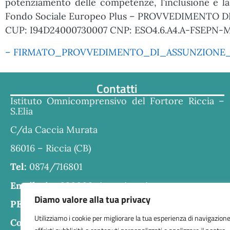
potenziamento delle competenze, l’inclusione e la 
Fondo Sociale Europeo Plus – PROVVEDIMENTO DI 
CUP: I94D24000730007 CNP: ESO4.6.A4.A-FSEPN-
– FIRMATO_PROVVEDIMENTO_DI_ASSUNZIONE_
Contatti
Istituto Omnicomprensivo del Fortore Riccia –
S.Elia
C/da Caccia Murata
86016 – Riccia (CB)
Tel:
0874/716801
Email:
cbra030006@istruzione.it
Diamo valore alla tua privacy
PEC:
cbra030006@pec.istruzione.it
Utilizziamo i cookie per migliorare la tua esperienza di navigazione
Codice fiscale:
80004610707