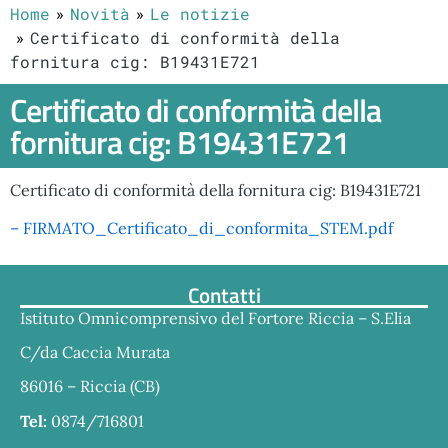
Home
Novità
Le notizie
Certificato di conformità della
fornitura cig: B19431E721
Certificato di conformità della
fornitura cig: B19431E721
Certificato di conformità della fornitura cig: B19431E721
– FIRMATO_Certificato_di_conformita_STEM.pdf
Contatti
Istituto Omnicomprensivo del Fortore Riccia – S.Elia
C/da Caccia Murata
86016 – Riccia (CB)
Tel:
0874/716801