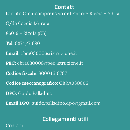
Contatti
Istituto Omnicomprensivo del Fortore Riccia – S.Elia
C/da Caccia Murata
86016 – Riccia (CB)
Tel:
0874/716801
Email:
cbra030006@istruzione.it
PEC:
cbra030006@pec.istruzione.it
Codice fiscale:
80004610707
Codice meccanografico:
CBRA030006
DPO:
Guido Palladino
Email DPO:
guido.palladino.dpo@gmail.com
Collegamenti utili
Contatti