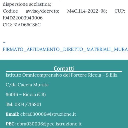
dispersione scolastica;
Codice avviso/decreto: M4C1I1.4-2022-98; CUP:
I94D22003940006
CIG: B1AD66C86C
–
FIRMATO_AFFIDAMENTO_DIRETTO_MATERIALI_MURAL
Contatti
Istituto Omnicomprensivo del Fortore Riccia – S.Elia
C/da Caccia Murata
86016 – Riccia (CB)
Tel:
0874/716801
Email:
cbra030006@istruzione.it
PEC:
cbra030006@pec.istruzione.it