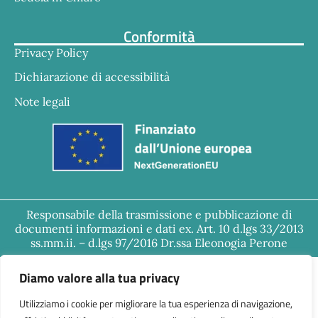
Conformità
Privacy Policy
Dichiarazione di accessibilità
Note legali
Responsabile della trasmissione e pubblicazione di
documenti informazioni e dati ex. Art. 10 d.lgs 33/2013
ss.mm.ii. – d.lgs 97/2016 Dr.ssa Eleonogia Perone
Diamo valore alla tua privacy
Utilizziamo i cookie per migliorare la tua esperienza di navigazione,