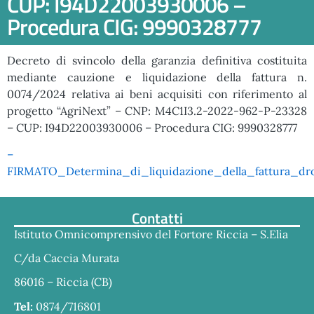
CUP: I94D22003930006 –
Procedura CIG: 9990328777
Decreto di svincolo della garanzia definitiva costituita
mediante cauzione e liquidazione della fattura n.
0074/2024 relativa ai beni acquisiti con riferimento al
progetto “AgriNext” – CNP: M4C1I3.2-2022-962-P-23328
– CUP: I94D22003930006 – Procedura CIG: 9990328777
–
FIRMATO_Determina_di_liquidazione_della_fattura_dro
Contatti
Istituto Omnicomprensivo del Fortore Riccia – S.Elia
C/da Caccia Murata
86016 – Riccia (CB)
Tel:
0874/716801