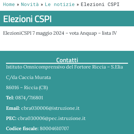
Home
Novità
Le notizie
Elezioni CSPI
Elezioni CSPI
ElezioniCSPI 7 maggio 2024 – vota Anquap – lista IV
Contatti
Istituto Omnicomprensivo del Fortore Riccia – S.Elia
C/da Caccia Murata
86016 – Riccia (CB)
Tel:
0874/716801
Email:
cbra030006@istruzione.it
PEC:
cbra030006@pec.istruzione.it
Codice fiscale:
80004610707