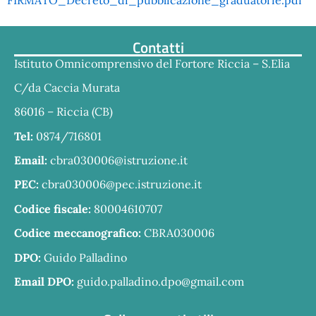
FIRMATO_Decreto_di_pubblicazione_graduatorie.pdf
Contatti
Istituto Omnicomprensivo del Fortore Riccia – S.Elia
C/da Caccia Murata
86016 – Riccia (CB)
Tel:
0874/716801
Email:
cbra030006@istruzione.it
PEC:
cbra030006@pec.istruzione.it
Codice fiscale:
80004610707
Codice meccanografico:
CBRA030006
DPO:
Guido Palladino
Email DPO:
guido.palladino.dpo@gmail.com