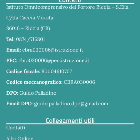
Istituto Omnicomprensivo del Fortore Riccia – S.Elia
C/da Caccia Murata
86016 – Riccia (CB)
Tel:
0874/716801
Email:
cbra030006@istruzione.it
PEC:
cbra030006@pec.istruzione.it
Codice fiscale:
80004610707
Codice meccanografico:
CBRA030006
DPO:
Guido Palladino
Email DPO:
guido.palladino.dpo@gmail.com
Collegamenti utili
Contatti
Albo Online