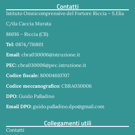
Contatti
Istituto Omnicomprensivo del Fortore Riccia – S.Elia
C/da Caccia Murata
86016 – Riccia (CB)
Tel:
0874/716801
Email:
cbra030006@istruzione.it
PEC:
cbra030006@pec.istruzione.it
Codice fiscale:
80004610707
Codice meccanografico:
CBRA030006
DPO:
Guido Palladino
Email DPO:
guido.palladino.dpo@gmail.com
Collegamenti utili
Contatti