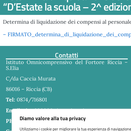
“D’Estate la scuola – 2^ edizio
Determina di liquidazione dei compensi al personale 
– FIRMATO_determina_di_liquidazione_dei_comp
Contatti
Istituto Omnicomprensivo del Fortore Riccia –
S.Elia
C/da Caccia Murata
86016 – Riccia (CB)
Tel:
0874/716801
Email:
cbra030006@istruzione.it
Diamo valore alla tua privacy
PEC:
cbra030006@pec.istruzione.it
Utilizziamo i cookie per migliorare la tua esperienza di navigazione