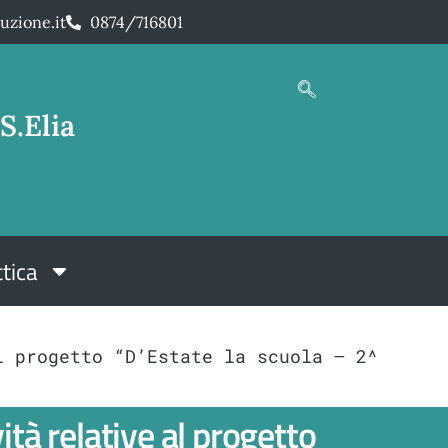
uzione.it
0874/716801
S.Elia
tica
l progetto “D’Estate la scuola – 2^
ità relative al progetto