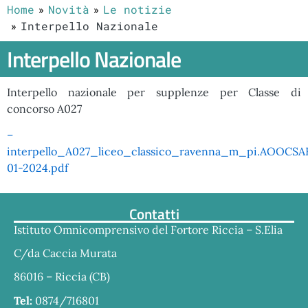
Home
Novità
Le notizie
Interpello Nazionale
Interpello Nazionale
Interpello nazionale per supplenze per Classe di
concorso A027
–
interpello_A027_liceo_classico_ravenna_m_pi.AOOCS
01-2024.pdf
Contatti
Istituto Omnicomprensivo del Fortore Riccia – S.Elia
C/da Caccia Murata
86016 – Riccia (CB)
Tel:
0874/716801