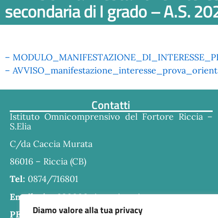
secondaria di I grado – A.S. 
– MODULO_MANIFESTAZIONE_DI_INTERESSE_PE
– AVVISO_manifestazione_interesse_prova_orient
Contatti
Istituto Omnicomprensivo del Fortore Riccia –
S.Elia
C/da Caccia Murata
86016 – Riccia (CB)
Tel:
0874/716801
Email:
cbra030006@istruzione.it
Diamo valore alla tua privacy
PEC:
cbra030006@pec.istruzione.it