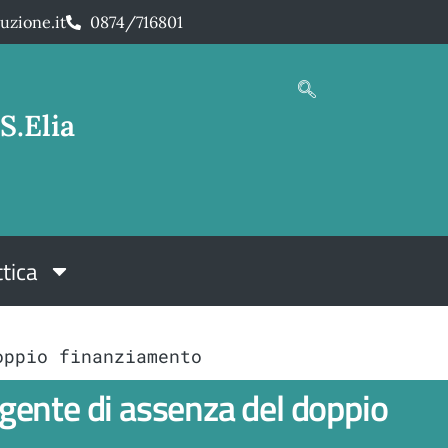
uzione.it
0874/716801
S.Elia
tica
oppio finanziamento
ente di assenza del doppio