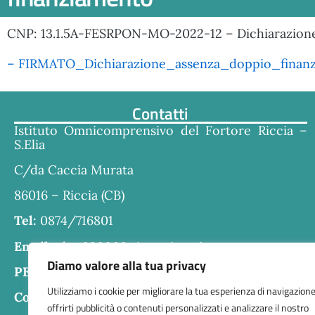
CNP: 13.1.5A-FESRPON-MO-2022-12 – Dichiarazione 
– FIRMATO_Dichiarazione_assenza_doppio_finan
Contatti
Istituto Omnicomprensivo del Fortore Riccia –
S.Elia
C/da Caccia Murata
86016 – Riccia (CB)
Tel:
0874/716801
Email:
cbra030006@istruzione.it
Diamo valore alla tua privacy
PEC:
cbra030006@pec.istruzione.it
Utilizziamo i cookie per migliorare la tua esperienza di navigazione
Codice fiscale:
80004610707
offrirti pubblicità o contenuti personalizzati e analizzare il nostro