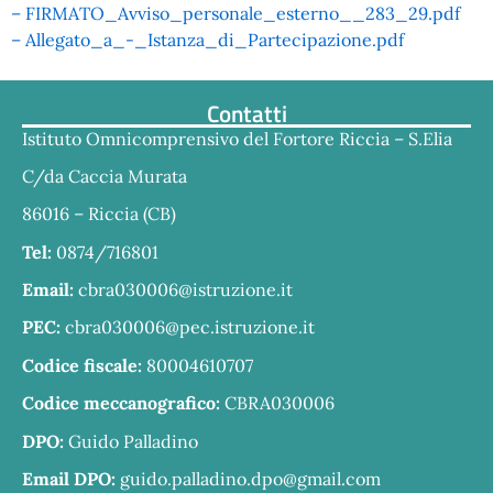
– FIRMATO_Avviso_personale_esterno__283_29.pdf
– Allegato_a_-_Istanza_di_Partecipazione.pdf
Contatti
Istituto Omnicomprensivo del Fortore Riccia – S.Elia
C/da Caccia Murata
86016 – Riccia (CB)
Tel:
0874/716801
Email:
cbra030006@istruzione.it
PEC:
cbra030006@pec.istruzione.it
Codice fiscale:
80004610707
Codice meccanografico:
CBRA030006
DPO:
Guido Palladino
Email DPO:
guido.palladino.dpo@gmail.com