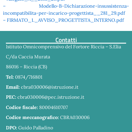
– Modello-B-Dichiarazione-insussistenza-
incompatibilita-per-incarico-progettista__281_29.pdf
– FIRMATO_1._AVVISO_PROGETTISTA_INTERNO.pdf
Contatti
Istituto Omnicomprensivo del Fortore Riccia – S.Elia
C/da Caccia Murata
86016 – Riccia (CB)
Tel:
0874/716801
Email:
cbra030006@istruzione.it
PEC:
cbra030006@pec.istruzione.it
Codice fiscale:
80004610707
Codice meccanografico:
CBRA030006
DPO:
Guido Palladino