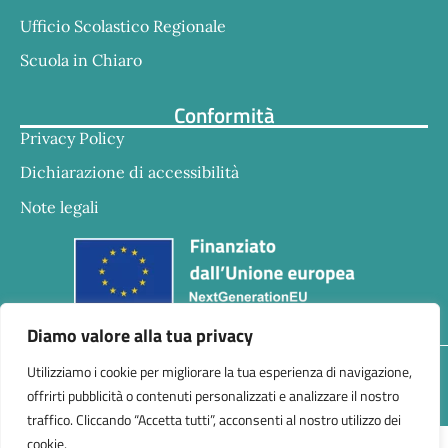
Ufficio Scolastico Regionale
Scuola in Chiaro
Conformità
Privacy Policy
Dichiarazione di accessibilità
Note legali
Diamo valore alla tua privacy
Responsabile della trasmissione e pubblicazione di
Utilizziamo i cookie per migliorare la tua esperienza di navigazione,
documenti informazioni e dati ex. Art. 10 d.lgs 33/2013
offrirti pubblicità o contenuti personalizzati e analizzare il nostro
ss.mm.ii. – d.lgs 97/2016 Dr.ssa Eleonogia Perone
traffico. Cliccando “Accetta tutti”, acconsenti al nostro utilizzo dei
cookie.