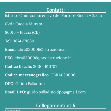
Contatti
Istituto Omnicomprensivo del Fortore Riccia – S.Elia
C/da Caccia Murata
86016 – Riccia (CB)
Tel:
0874/716801
Email:
cbra030006@istruzione.it
PEC:
cbra030006@pec.istruzione.it
Codice fiscale:
80004610707
Codice meccanografico:
CBRA030006
DPO:
Guido Palladino
Email DPO:
guido.palladino.dpo@gmail.com
Collegamenti utili