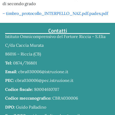
di secondo grado
– timbro_protocollo_INTERPELLO_NAZ.pdf.pades.pdf
Contatti
Istituto Omnicomprensivo del Fortore Riccia – S.Elia
C/da Caccia Murata
86016 – Riccia (CB)
Tel:
0874/716801
Email:
cbra030006@istruzione.it
PEC:
cbra030006@pec.istruzione.it
Codice fiscale:
80004610707
Codice meccanografico:
CBRA030006
DPO:
Guido Palladino