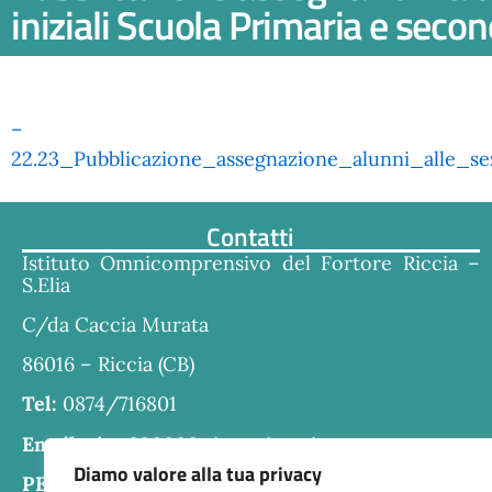
iniziali Scuola Primaria e seco
–
22.23_Pubblicazione_assegnazione_alunni_alle_se
Contatti
Istituto Omnicomprensivo del Fortore Riccia –
S.Elia
C/da Caccia Murata
86016 – Riccia (CB)
Tel:
0874/716801
Email:
cbra030006@istruzione.it
Diamo valore alla tua privacy
PEC:
cbra030006@pec.istruzione.it