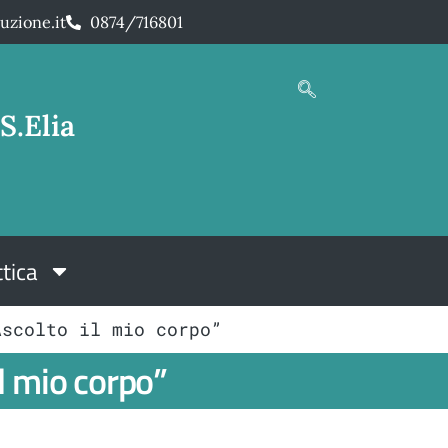
uzione.it
0874/716801
S.Elia
tica
Ascolto il mio corpo”
l mio corpo”