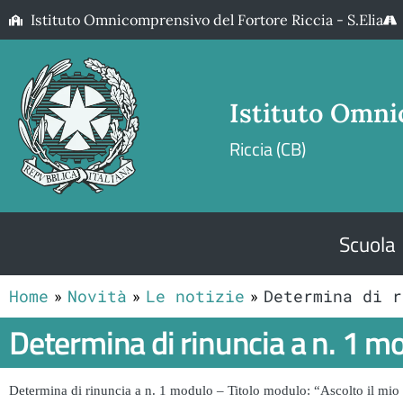
Istituto Omnicomprensivo del Fortore Riccia - S.Elia
Istituto Omni
Riccia (CB)
Scuola
Home
Novità
Le notizie
Determina di r
Determina di rinuncia a n. 1 mo
Determina di rinuncia a n. 1 modulo – Titolo modulo: “Ascolto il mio