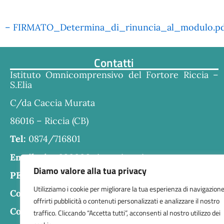
– FIRMATO_Determina_di_rinuncia_al_modulo.p
Contatti
Istituto Omnicomprensivo del Fortore Riccia –
S.Elia
C/da Caccia Murata
86016 – Riccia (CB)
Tel:
0874/716801
Email:
cbra030006@istruzione.it
Diamo valore alla tua privacy
PEC:
cbra030006@pec.istruzione.it
Utilizziamo i cookie per migliorare la tua esperienza di navigazione
Codice fiscale:
80004610707
offrirti pubblicità o contenuti personalizzati e analizzare il nostro
Codice meccanografico:
CBRA030006
traffico. Cliccando “Accetta tutti”, acconsenti al nostro utilizzo dei