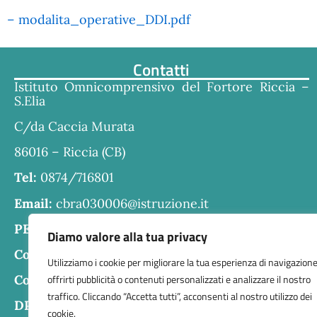
– modalita_operative_DDI.pdf
Contatti
Istituto Omnicomprensivo del Fortore Riccia –
S.Elia
C/da Caccia Murata
86016 – Riccia (CB)
Tel:
0874/716801
Email:
cbra030006@istruzione.it
PEC:
cbra030006@pec.istruzione.it
Diamo valore alla tua privacy
Codice fiscale:
80004610707
Utilizziamo i cookie per migliorare la tua esperienza di navigazione
offrirti pubblicità o contenuti personalizzati e analizzare il nostro
Codice meccanografico:
CBRA030006
traffico. Cliccando “Accetta tutti”, acconsenti al nostro utilizzo dei
DPO:
Guido Palladino
cookie.