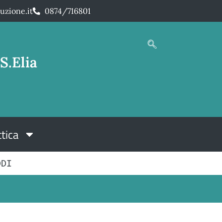
uzione.it
0874/716801
S.Elia
tica
DDI