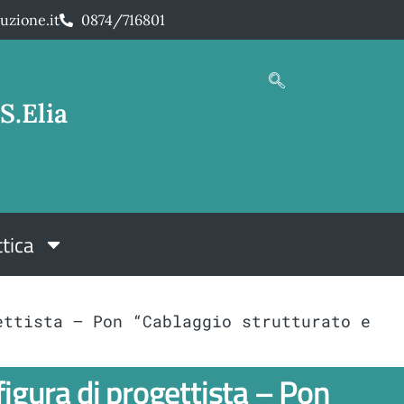
uzione.it
0874/716801
S.Elia
tica
ettista – Pon “Cablaggio strutturato e
figura di progettista – Pon