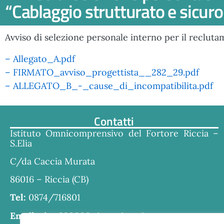
“Cablaggio strutturato e sicuro a
Avviso di selezione personale interno per il reclutam
– Allegato_A.pdf
– FIRMATO_avviso_progettista__282_29.pdf
– ALLEGATO_B_-_cause_di_incompatibilita.pdf
Contatti
Istituto Omnicomprensivo del Fortore Riccia –
S.Elia
C/da Caccia Murata
86016 – Riccia (CB)
Tel:
0874/716801
Email:
cbra030006@istruzione.it