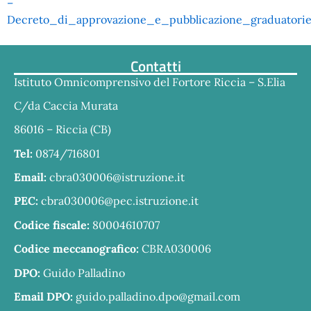
–
Decreto_di_approvazione_e_pubblicazione_graduatorie
Contatti
Istituto Omnicomprensivo del Fortore Riccia – S.Elia
C/da Caccia Murata
86016 – Riccia (CB)
Tel:
0874/716801
Email:
cbra030006@istruzione.it
PEC:
cbra030006@pec.istruzione.it
Codice fiscale:
80004610707
Codice meccanografico:
CBRA030006
DPO:
Guido Palladino
Email DPO:
guido.palladino.dpo@gmail.com