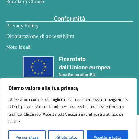
Scuola in Chiaro
Conformità
Privacy Policy
Dichiarazione di accessibilità
Note legali
Diamo valore alla tua privacy
Responsabile della trasmissione e pubblicazione di
Utilizziamo i cookie per migliorare la tua esperienza di navigazione,
documenti informazioni e dati ex. Art. 10 d.lgs 33/2013
offrirti pubblicità o contenuti personalizzati e analizzare il nostro
ss.mm.ii. – d.lgs 97/2016 Dr.ssa Eleonogia Perone
traffico. Cliccando “Accetta tutti”, acconsenti al nostro utilizzo dei
cookie.
Personalizza
Rifiuta tutto
Accettare tutto