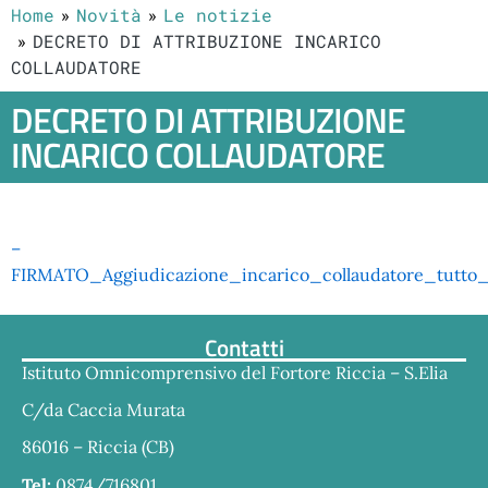
Home
Novità
Le notizie
DECRETO DI ATTRIBUZIONE INCARICO
COLLAUDATORE
DECRETO DI ATTRIBUZIONE
INCARICO COLLAUDATORE
–
FIRMATO_Aggiudicazione_incarico_collaudatore_tutto_
Contatti
Istituto Omnicomprensivo del Fortore Riccia – S.Elia
C/da Caccia Murata
86016 – Riccia (CB)
Tel:
0874/716801